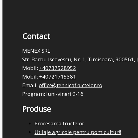
Contact
MENEX SRL
Str. Barbu Iscovescu, Nr. 1, Timisoara, 300561,
Mobil:
+
40737528952
Mobil:
+40721715381
Email:
office@tehnicafructelor.ro
Program: luni-vineri 9-16
Produse
Procesarea fructelor
Utilaje agricole pentru pomicultură