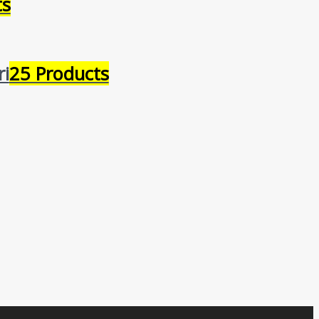
ts
ri
25 Products