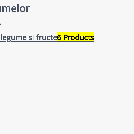
gumelor
 legume si fructe
6 Products