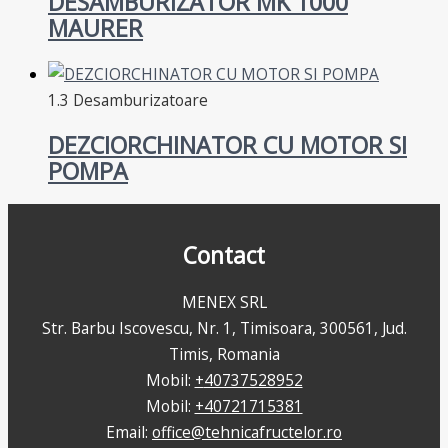
DESAMBURIZATOR MK 1000
MAURER
1.3 Desamburizatoare
DEZCIORCHINATOR CU MOTOR SI
POMPA
Contact
MENEX SRL
Str. Barbu Iscovescu, Nr. 1, Timisoara, 300561, Jud.
Timis, Romania
Mobil:
+
40737528952
Mobil:
+40721715381
Email:
office@tehnicafructelor.ro